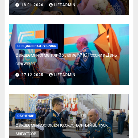
18.01.2026
LIFEADMIN
СПЕЦИАЛЬНАЯ РУБРИКА
В академии отметили 35-летие МЧС России и День
спасателя
27.12.2025
LIFEADMIN
ОБУЧЕНИЕ
В академии состоялся торжественный выпуск
магистров