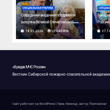
СПЕЦИАЛЬНАЯ РУБРИКА
СПЕЦИА
Сотрудники академии поздравили
В акаде
ветерана Великой Отечественной
России 
войны с 105-летним юбилеем
18.01.2026
LIFEADMIN
27.1
«В рядах МЧС России»
Вестник Сибирской пожарно-спасательной академи
Сайт работает на WordPress
|
Тема: Newsup, автор
Themeansar