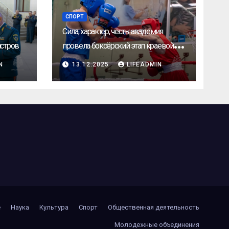
СПОРТ
Сила, характер, честь: академия
стров
провела боксёрский этап краевой
УниверЛиги
N
13.12.2025
LIFEADMIN
е
Наука
Культура
Спорт
Общественная деятельность
Молодежные объединения