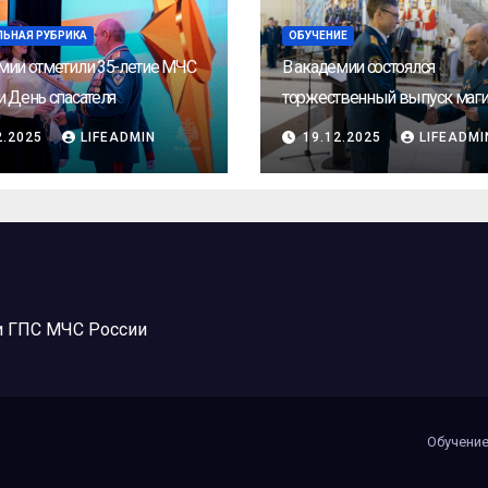
ЛЬНАЯ РУБРИКА
ОБУЧЕНИЕ
мии отметили 35-летие МЧС
В академии состоялся
и День спасателя
торжественный выпуск маги
2.2025
LIFEADMIN
19.12.2025
LIFEADMI
и ГПС МЧС России
Обучени