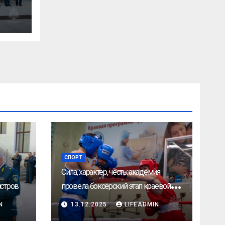
СПОРТ
Сила, характер, честь: академия
стров
провела боксёрский этап краевой
УниверЛиги
N
13.12.2025
LIFEADMIN