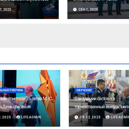
7, 2025
СЕН 1, 2025
ЛЬНАЯ РУБРИКА
ОБУЧЕНИЕ
мии отметили 35-летие МЧС
В академии состоялся
и День спасателя
торжественный выпуск маги
2.2025
LIFEADMIN
19.12.2025
LIFEADMI