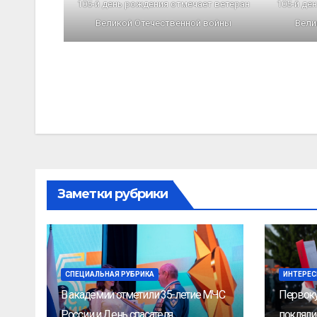
105-й день рождения отмечает ветеран
105-й де
Великой Отечественной войны
Вели
Заметки рубрики
СПЕЦИАЛЬНАЯ РУБРИКА
ИНТЕРЕС
В академии отметили 35-летие МЧС
Первоку
России и День спасателя
покляли