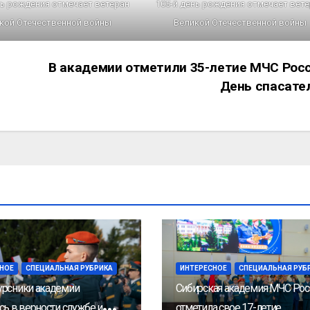
нь рождения отмечает ветеран
105-й день рождения отмечает вет
кой Отечественной войны
Великой Отечественной войны
В академии отметили 35-летие МЧС Росс
День спасате
НОЕ
СПЕЦИАЛЬНАЯ РУБРИКА
ИНТЕРЕСНОЕ
СПЕЦИАЛЬНАЯ РУБ
рсники академии
Сибирская академия МЧС Рос
сь в верности службе и
отметила свое 17-летие