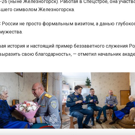
26 (ныне Железногорск). Работая в Спецстрое, она участв
авшего символом Железногорска.
С России не просто формальным визитом, а данью глубоко
мужества.
вая история и настоящий пример беззаветного служения Ро
 выразить свою благодарность», — отметил начальник акад