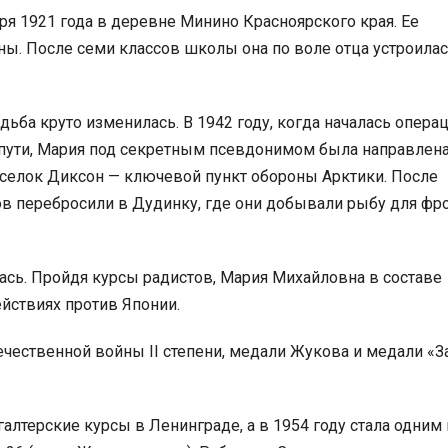
я 1921 года в деревне Минино Красноярского края. Ее
ны. После семи классов школы она по воле отца устроилас
ьба круто изменилась. В 1942 году, когда началась опера
 пути, Мария под секретным псевдонимом была направлен
селок Диксон — ключевой пункт обороны Арктики. После
в перебросили в Дудинку, где они добывали рыбу для фро
ась. Пройдя курсы радистов, Мария Михайловна в составе
ействиях против Японии.
ечественной войны II степени, медали Жукова и медали «З
лтерские курсы в Ленинграде, а в 1954 году стала одним 