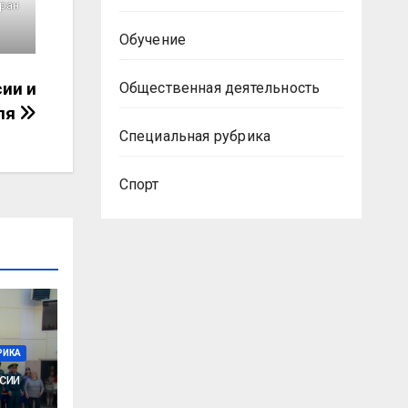
еран
Обучение
ии и
Общественная деятельность
ля
Специальная рубрика
Спорт
РИКА
сии