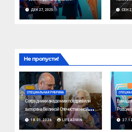
Родине
ДЕК 27, 2025
СЕН 2
Не пропусти!
СПЕЦИАЛЬНАЯ РУБРИКА
СПЕЦИА
Сотрудники академии поздравили
В акаде
ветерана Великой Отечественной
России 
войны с 105-летним юбилеем
18.01.2026
LIFEADMIN
27.1